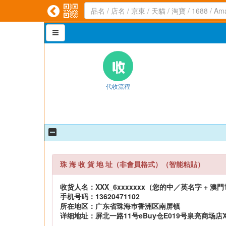



代收流程
珠 海 收 貨 地 址（非會員格式）（智能粘貼）