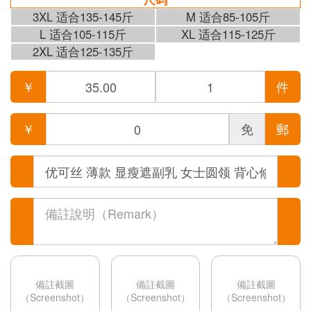
3XL 适合135-145斤
M 适合85-105斤
L 适合105-115斤
XL 适合115-125斤
2XL 适合125-135斤
￥
件
￥
免
郵
備註截圖
備註截圖
備註截圖
（Screenshot）
（Screenshot）
（Screenshot）