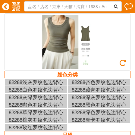





颜色分类
82288浅灰罗纹包边背心
82288杏色罗纹包边背心
82288白色罗纹包边背心
82288藏青罗纹包边背心
82288灰绿罗纹包边背心
82288深灰罗纹包边背心
82288咖色罗纹包边背心
82288黑色罗纹包边背心
82288草绿罗纹包边背心
82288绿色罗纹包边背心
82288棕灰罗纹包边背心
82288摩卡罗纹包边背心
82288玫红罗纹包边背心
尺码