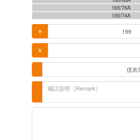
165/76A
165/74A
￥
￥