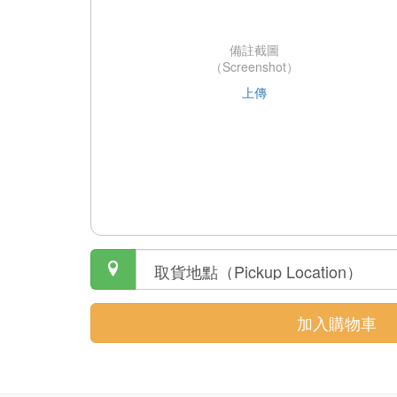
備註截圖
（Screenshot）
上傳

加入購物車