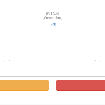
備註截圖
（Screenshot）
上傳