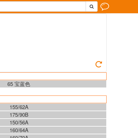



65 宝蓝色
155/62A
175/90B
150/56A
160/64A
160/70A