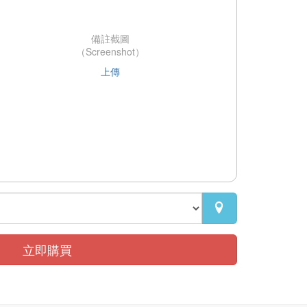
備註截圖
（Screenshot）
上傳

立即購買