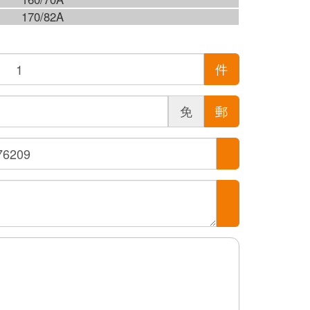
170/82A
件
免
郵