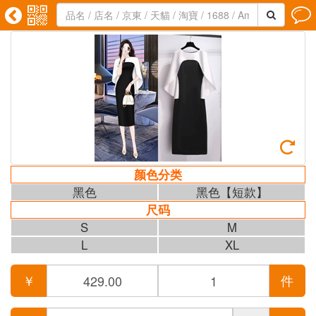





颜色分类
黑色
黑色【短款】
尺码
S
M
L
XL
￥
件