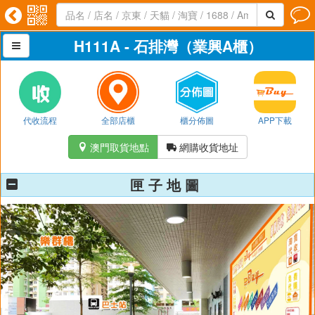




H111A - 石排灣（業興A櫃）

代收流程
全部店櫃
櫃分佈圖
APP下載
澳門取貨地點
網購收貨地址


匣 子 地 圖