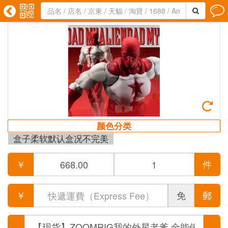





颜色分类
盒子柔软默认盒况不完美
￥
件
￥
免
郵