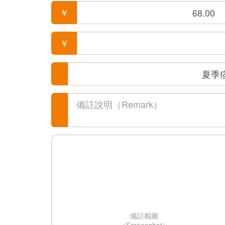
￥
￥
備註截圖