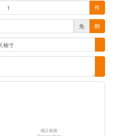
件
免
郵
備註截圖