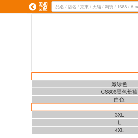


嫩绿色
CS806黑色长袖
白色
3XL
L
4XL