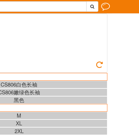



CS806白色长袖
CS806嫩绿色长袖
黑色
M
XL
2XL