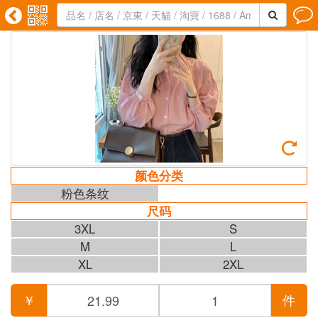





颜色分类
粉色条纹
尺码
3XL
S
M
L
XL
2XL
￥
件