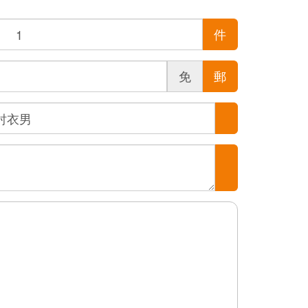
件
免
郵