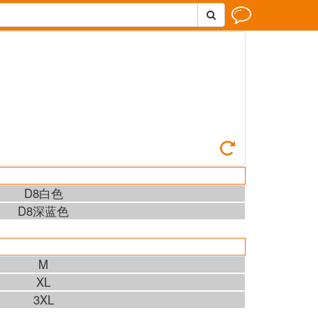



D8白色
D8深蓝色
M
XL
3XL