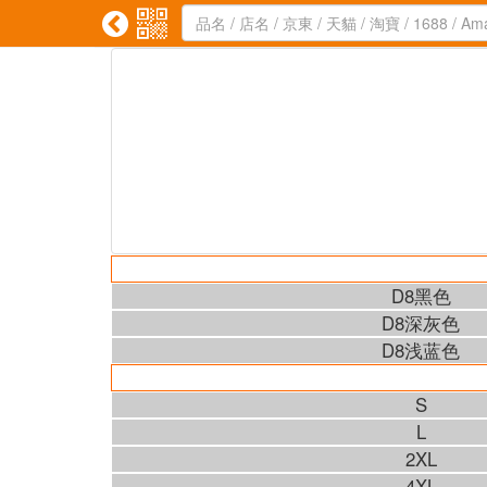


D8黑色
D8深灰色
D8浅蓝色
S
L
2XL
4XL