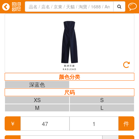





颜色分类
深蓝色
尺码
XS
S
M
L
￥
件