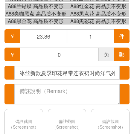
A88兰蝴蝶 高品质不变形
A88红金花 高品质不变形
A88亮咖黑点 高品质不变形
A88黑点花 高品质不变形
A88黑金花 高品质不变形
A88黑彩花 高品质不变形
￥
件
￥
免
郵
備註截圖
備註截圖
備註截圖
（Screenshot）
（Screenshot）
（Screenshot）