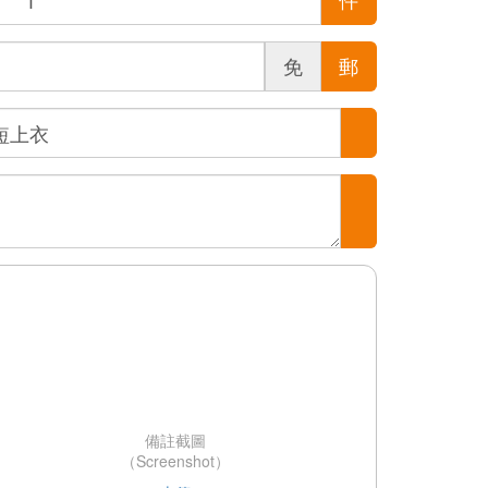
免
郵
備註截圖
（Screenshot）