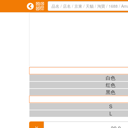


白色
红色
黑色
S
L
￥