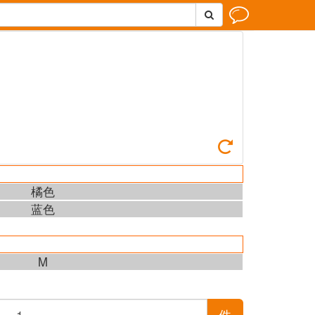



橘色
蓝色
M
件