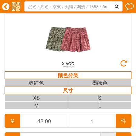





颜色分类
枣红色
墨绿色
尺寸
XS
S
M
L
￥
件