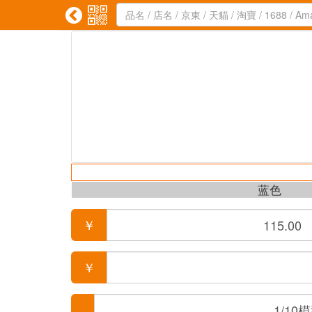


蓝色
￥
￥