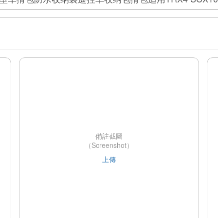
備註截圖
（Screenshot）
上傳