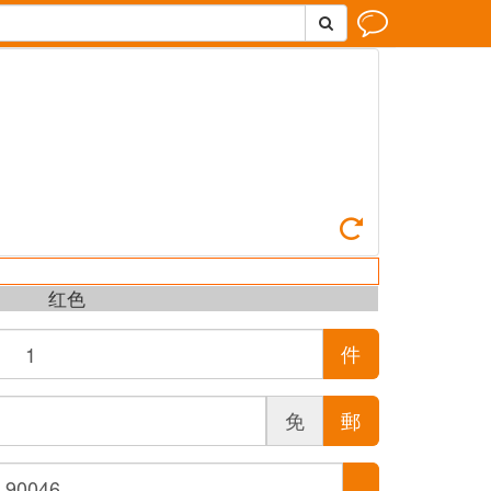



红色
件
免
郵