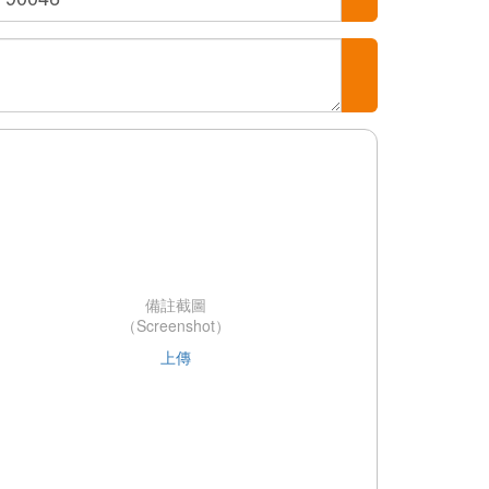
備註截圖
（Screenshot）
上傳