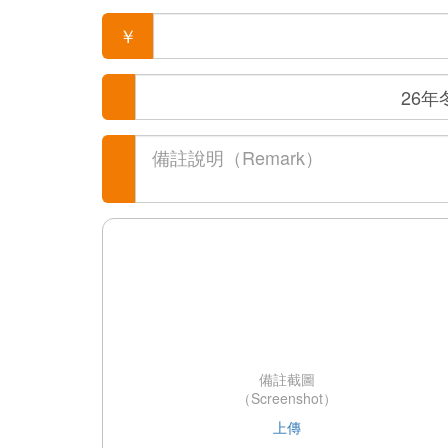
￥
備註截圖
（Screenshot）
上傳