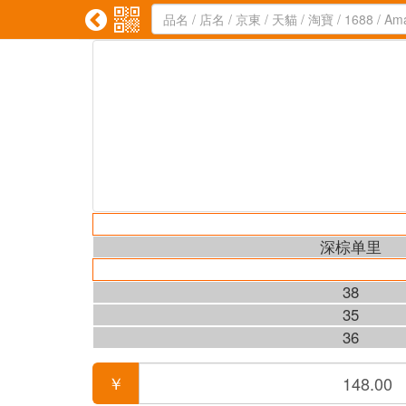


深棕单里
38
35
36
￥