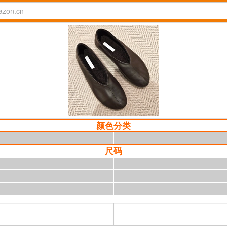
颜色分类
尺码