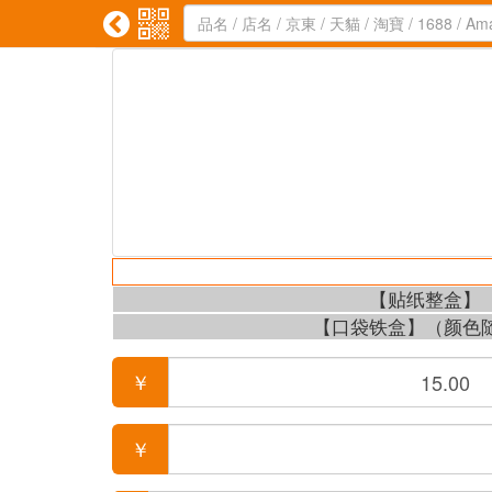


【贴纸整盒】
【口袋铁盒】（颜色
￥
￥