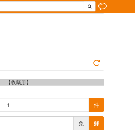



【收藏册】
件
免
郵