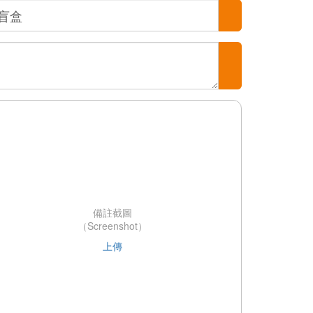
備註截圖
（Screenshot）
上傳