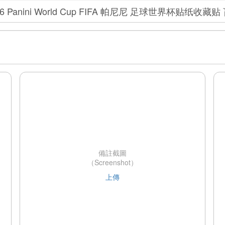
備註截圖
（Screenshot）
上傳