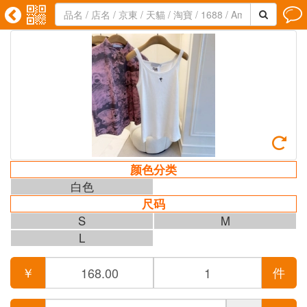





颜色分类
白色
尺码
S
M
L
￥
件