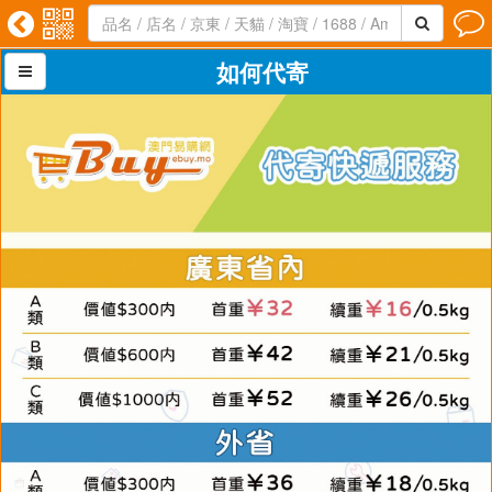




如何代寄
