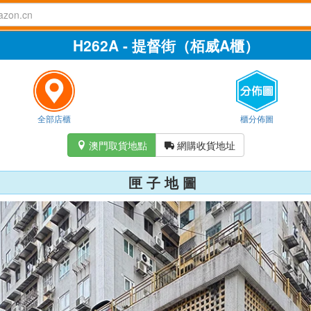
H262A - 提督街（栢威A櫃）
全部店櫃
櫃分佈圖
澳門取貨地點
網購收貨地址


匣 子 地 圖