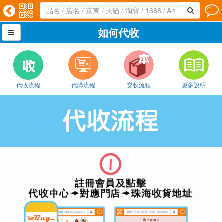




如何代收

代收流程
代購流程
交收流程
更多說明