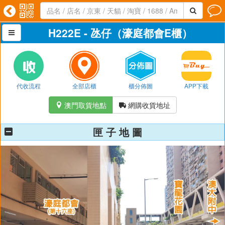




H222E - 氹仔（濠庭都會E櫃）

代收流程
全部店櫃
櫃分佈圖
APP下載
澳門取貨地點
網購收貨地址


匣 子 地 圖