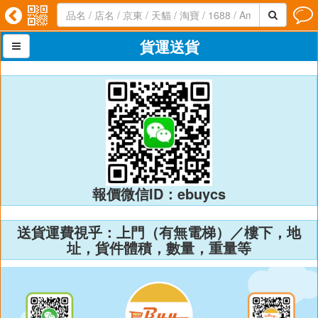




貨運送貨

報價微信ID：ebuycs
送貨運費視乎：上門（有無電梯）／樓下，地
址，貨件體積，數量，重量等