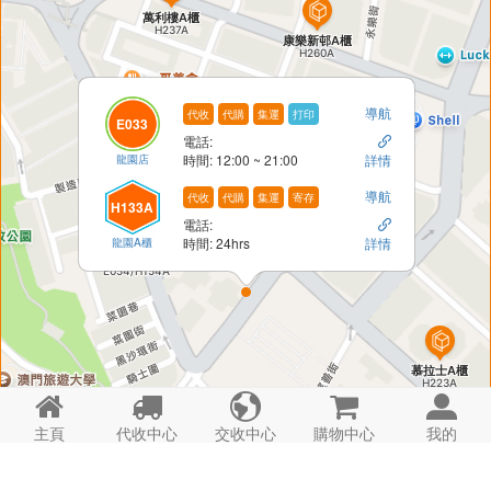
導航
代收
代購
集運
打印
E033
電話:

龍園店
時間: 12:00 ~ 21:00
詳情
導航
代收
代購
集運
寄存
H133A
電話:

龍園A櫃
時間: 24hrs
詳情





主頁
代收中心
交收中心
購物中心
我的