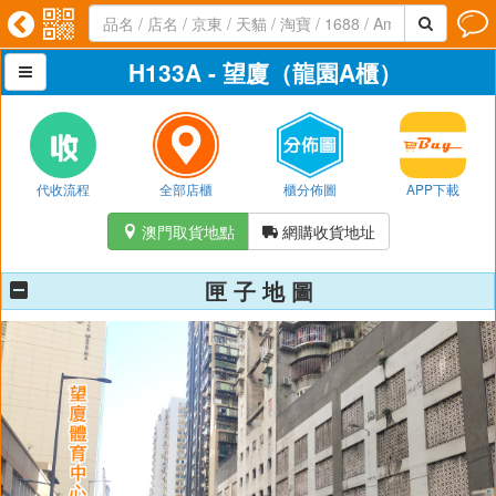




H133A - 望廈（龍園A櫃）

代收流程
全部店櫃
櫃分佈圖
APP下載
澳門取貨地點
網購收貨地址


匣 子 地 圖