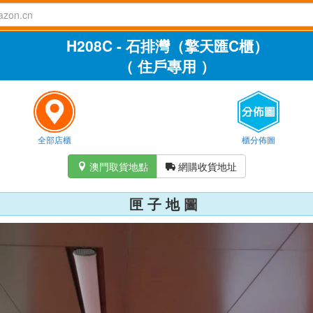
H208C - 石排灣（擎天匯C櫃）
（ 住戶專用 ）
全部店櫃
櫃分佈圖
澳門取貨地點
網購收貨地址


匣 子 地 圖