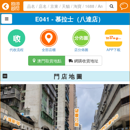




E041 - 慕拉士（八達店）

代收流程
全部店櫃
店分佈圖
APP下載
澳門取貨地點
網購收貨地址


門 店 地 圖