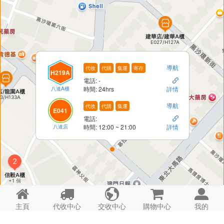
導航
代收
代購
集運
寄存
H219A
電話: -

八達A櫃
時間: 24hrs
詳情
導航
代收
代購
集運
E041
電話:

八達店
時間: 12:00 ~ 21:00
詳情





主頁
代收中心
交收中心
購物中心
我的