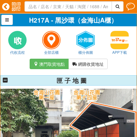




H217A - 黑沙環（金海山A櫃）

代收流程
全部店櫃
櫃分佈圖
APP下載
澳門取貨地點
網購收貨地址


匣 子 地 圖