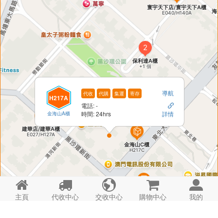
導航
代收
代購
集運
寄存
H217A
電話: -

金海山A櫃
時間: 24hrs
詳情





主頁
代收中心
交收中心
購物中心
我的