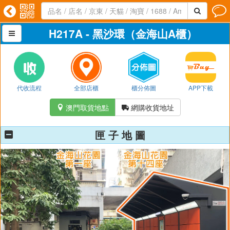




H217A - 黑沙環（金海山A櫃）

代收流程
全部店櫃
櫃分佈圖
APP下載
澳門取貨地點
網購收貨地址


匣 子 地 圖