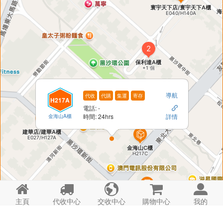
導航
代收
代購
集運
寄存
H217A
電話: -

金海山A櫃
時間: 24hrs
詳情





主頁
代收中心
交收中心
購物中心
我的