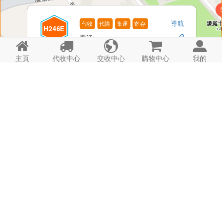
導航
代收
代購
集運
寄存
H246E
電話: -






金利達E櫃
時間: 24hrs
詳情
主頁
代收中心
交收中心
購物中心
我的