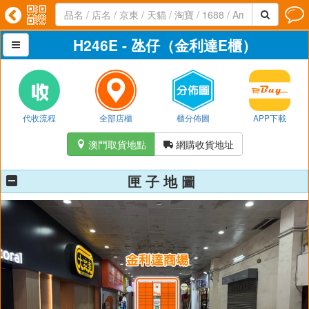




H246E - 氹仔（金利達E櫃）

代收流程
全部店櫃
櫃分佈圖
APP下載
澳門取貨地點
網購收貨地址


匣 子 地 圖