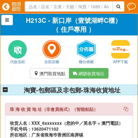




H213C - 新口岸（壹號湖畔C櫃）

（ 住戶專用 ）
代收流程
全部店櫃
櫃分佈圖
APP下載
澳門取貨地點
網購收貨地址


淘寶-包郵區及非包郵-珠海收貨地址
珠 海 收 貨 地 址（非會員格式）（智能粘貼）
