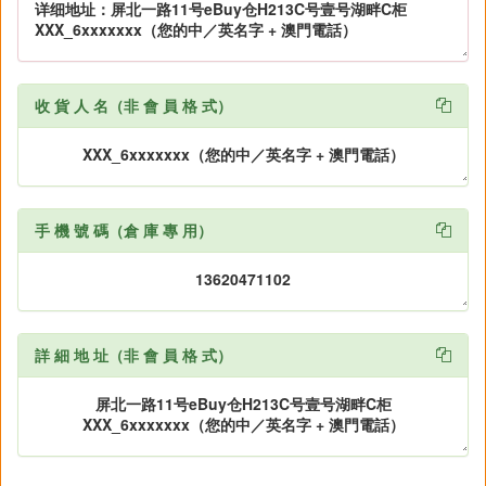
收 貨 人 名（非 會 員 格 式）

手 機 號 碼（倉 庫 專 用）

詳 細 地 址（非 會 員 格 式）
