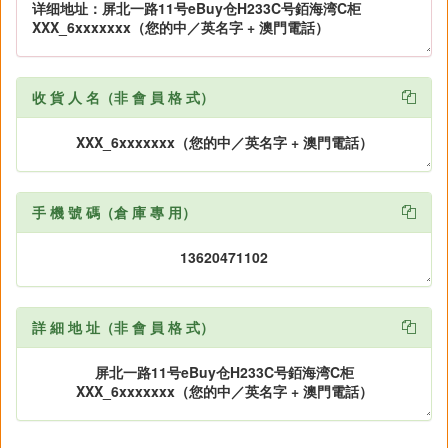
收 貨 人 名（非 會 員 格 式）

手 機 號 碼（倉 庫 專 用）

詳 細 地 址（非 會 員 格 式）
