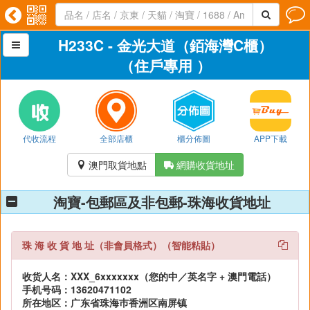




H233C - 金光大道（銆海灣C櫃）

（住戶專用 ）
代收流程
全部店櫃
櫃分佈圖
APP下載
澳門取貨地點
網購收貨地址


淘寶-包郵區及非包郵-珠海收貨地址
珠 海 收 貨 地 址（非會員格式）（智能粘貼）
