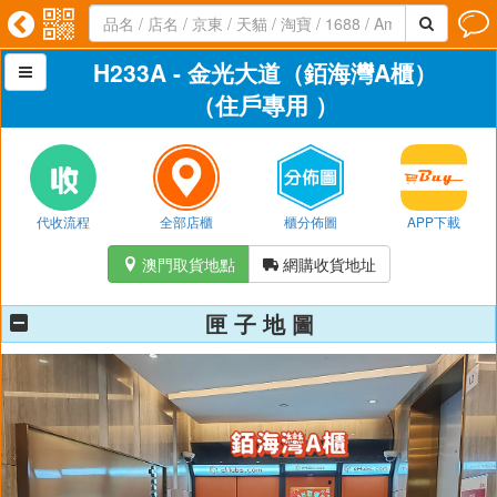




H233A - 金光大道（銆海灣A櫃）

（住戶專用 ）
代收流程
全部店櫃
櫃分佈圖
APP下載
澳門取貨地點
網購收貨地址


匣 子 地 圖