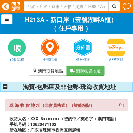




H213A - 新口岸（壹號湖畔A櫃）

（ 住戶專用 ）
代收流程
全部店櫃
櫃分佈圖
APP下載
澳門取貨地點
網購收貨地址


淘寶-包郵區及非包郵-珠海收貨地址
珠 海 收 貨 地 址（非會員格式）（智能粘貼）
