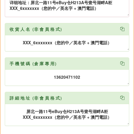
收 貨 人 名（非 會 員 格 式）

手 機 號 碼（倉 庫 專 用）

詳 細 地 址（非 會 員 格 式）
