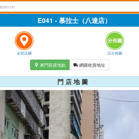
E041 - 慕拉士（八達店）
全部店櫃
店分佈圖
澳門取貨地點
網購收貨地址


門 店 地 圖