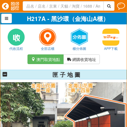




H217A - 黑沙環（金海山A櫃）

代收流程
全部店櫃
櫃分佈圖
APP下載
澳門取貨地點
網購收貨地址


匣 子 地 圖