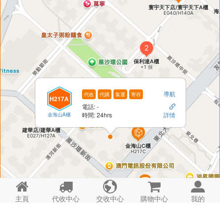
導航
代收
代購
集運
寄存
H217A
電話: -

金海山A櫃
時間: 24hrs
詳情





主頁
代收中心
交收中心
購物中心
我的