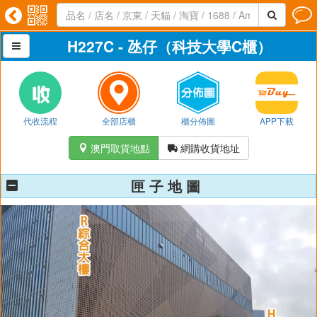




H227C - 氹仔（科技大學C櫃）

代收流程
全部店櫃
櫃分佈圖
APP下載
澳門取貨地點
網購收貨地址


匣 子 地 圖