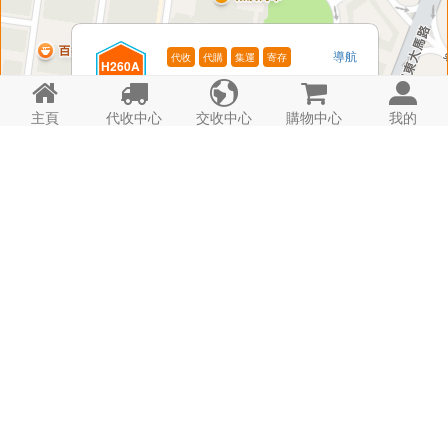
導航
代收
代購
集運
寄存
H260A
電話: -






康樂新邨A
時間: 24hrs
詳情
主頁
代收中心
交收中心
購物中心
我的