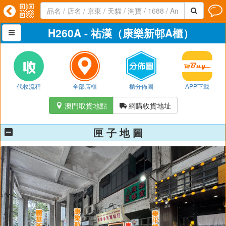




H260A - 祐漢（康樂新邨A櫃）

代收流程
全部店櫃
櫃分佈圖
APP下載
澳門取貨地點
網購收貨地址


匣 子 地 圖