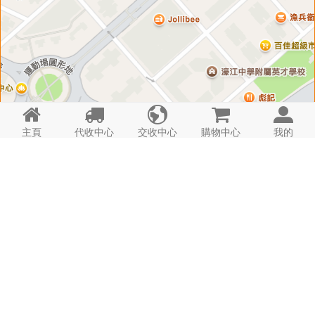





主頁
代收中心
交收中心
購物中心
我的
匣 子 資 料
代 收 費 用
注 意 事 項