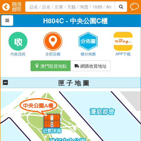




H804C - 中央公園C櫃

代收流程
全部店櫃
櫃分佈圖
APP下載
澳門取貨地點
網購收貨地址


匣 子 地 圖