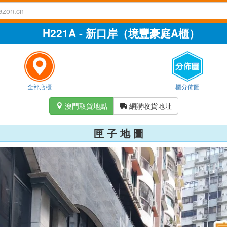
H221A - 新口岸（境豐豪庭A櫃）
全部店櫃
櫃分佈圖
澳門取貨地點
網購收貨地址


匣 子 地 圖