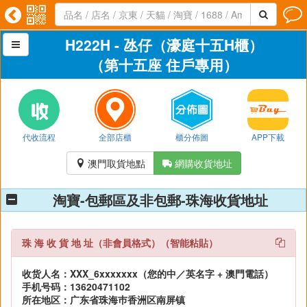




H222H - 氹仔（濠庭十五H櫃）

（第十五座 住戶專用）
代收流程
全部店櫃
櫃分佈圖
APP下載
澳門取貨地點
網購收貨地址


淘寶-包郵區及非包郵-珠海收貨地址
珠 海 收 貨 地 址（非會員格式）（智能粘貼）
