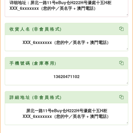
收 貨 人 名（非 會 員 格 式）

手 機 號 碼（倉 庫 專 用）

詳 細 地 址（非 會 員 格 式）
