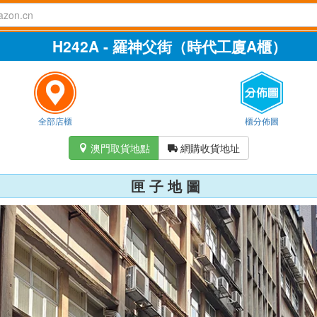
H242A - 羅神父街（時代工廈A櫃）
全部店櫃
櫃分佈圖
澳門取貨地點
網購收貨地址


匣 子 地 圖