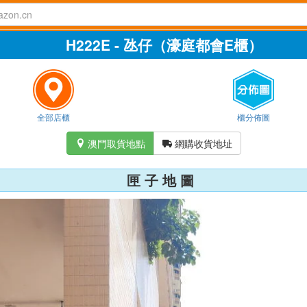
H222E - 氹仔（濠庭都會E櫃）
全部店櫃
櫃分佈圖
澳門取貨地點
網購收貨地址


匣 子 地 圖