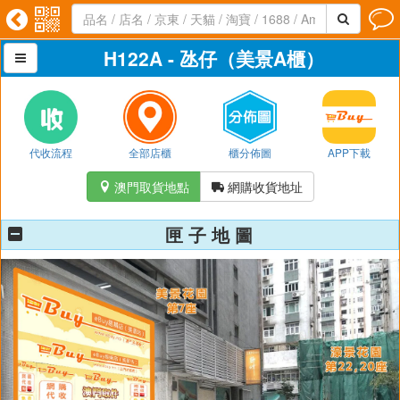




H122A - 氹仔（美景A櫃）

代收流程
全部店櫃
櫃分佈圖
APP下載
澳門取貨地點
網購收貨地址


匣 子 地 圖