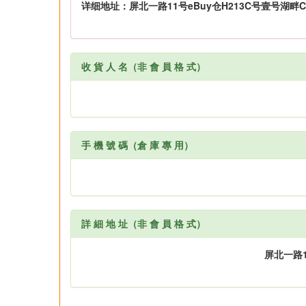
收 貨 人 名（非 會 員 格 式）
手 機 號 碼（倉 庫 專 用）
詳 細 地 址（非 會 員 格 式）