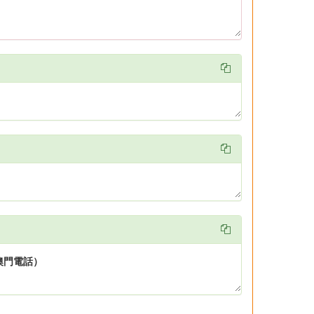


