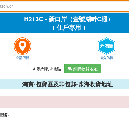
H213C - 新口岸（壹號湖畔C櫃）
（ 住戶專用 ）
全部店櫃
櫃分佈圖
澳門取貨地點
網購收貨地址


淘寶-包郵區及非包郵-珠海收貨地址