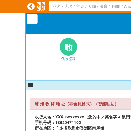



代收流程
珠 海 收 貨 地 址（非會員格式）（智能粘貼）