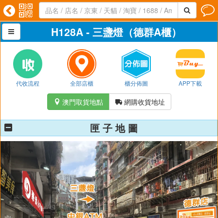




H128A - 三盞燈（德群A櫃）

代收流程
全部店櫃
櫃分佈圖
APP下載
澳門取貨地點
網購收貨地址


匣 子 地 圖