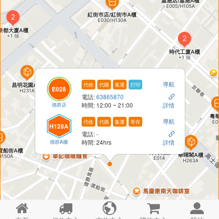
導航
代收
代購
集運
打印
E028
電話:
63865870

德群店
時間: 12:00 ~ 21:00
詳情
導航
代收
代購
集運
寄存
H128A
電話: -

德群A櫃
時間: 24hrs
詳情




