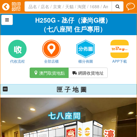




H250G - 氹仔（濠尚G櫃）

（七八座間 住戶專用）
代收流程
全部店櫃
櫃分佈圖
APP下載
澳門取貨地點
網購收貨地址


匣 子 地 圖