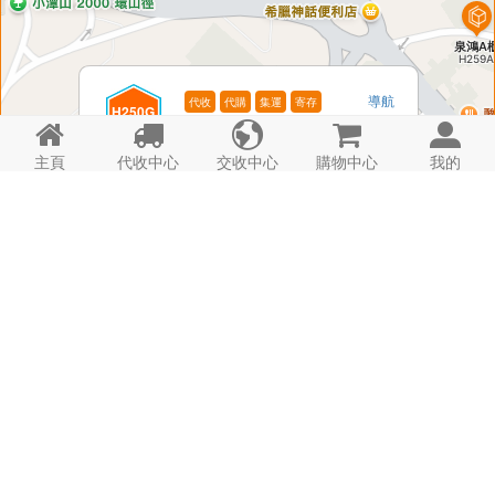
導航
代收
代購
集運
寄存
H250G





電話: -

濠尚G櫃
時間: 24hrs
詳情
主頁
代收中心
交收中心
購物中心
我的